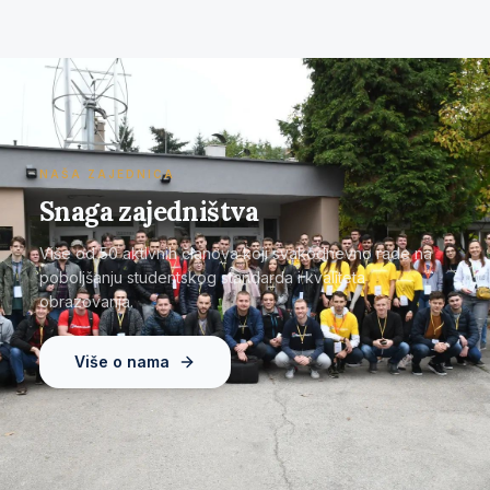
NAŠA ZAJEDNICA
Snaga zajedništva
Više od 50 aktivnih članova koji svakodnevno rade na
poboljšanju studentskog standarda i kvaliteta
obrazovanja.
Više o nama