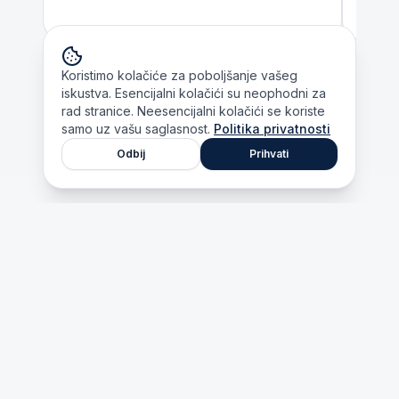
Koristimo kolačiće za poboljšanje vašeg
iskustva. Esencijalni kolačići su neophodni za
Svi projekti
rad stranice. Neesencijalni kolačići se koriste
samo uz vašu saglasnost.
Politika privatnosti
Odbij
Prihvati
Studentski život
Događaji, druženja i zajedničke aktivnosti